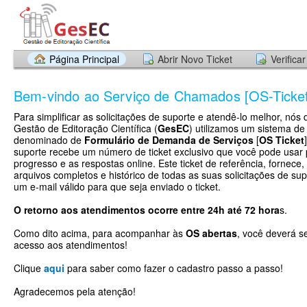
Página Principal
Abrir Novo Ticket
Verifica
Bem-vindo ao Serviço de Chamados [OS-Ticke
Para simplificar as solicitações de suporte e atendê-lo melhor, nó
Gestão de Editoração Científica (
GesEC
) utilizamos um sistema de 
denominado de
Formulário de Demanda de Serviços
[
OS Ticket
suporte recebe um número de ticket exclusivo que você pode usa
progresso e as respostas online. Este ticket de referência, fornece
arquivos completos e histórico de todas as suas solicitações de su
um e-mail válido para que seja enviado o ticket.
O retorno aos atendimentos ocorre entre 24h até 72 hora
s.
Como dito acima, para acompanhar às
OS abertas
, você deverá se
acesso aos atendimentos!
Clique
aqui
para saber como fazer o cadastro passo a passo!
Agradecemos pela atenção!